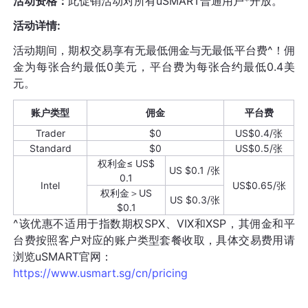
活动资格：
此促销活动对所有uSMART普通用户*开放。
活动详情
:
活动期间，期权交易享有无最低佣金与无最低平台费^
！佣
金为每张合约最低0美元，平台费为每张合约最低0.4美
元。
账户类型
佣金
平台费
Trader
$0
US$0.4/张
Standard
$0
US$0.5/张
权利金≤ US$
US $0.1 /张
0.1
Intel
US$0.65/张
权利金＞US
US $0.3/张
$0.1
^该优惠不适用于指数期权SPX、VIX和XSP，其佣金和平
台费按照客户对应的账户类型套餐收取，具体交易费用请
浏览uSMART官网：
https://www.usmart.sg/cn/pricing