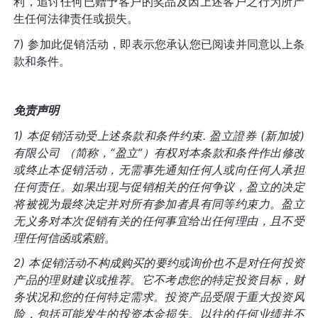
利，追讨任何已赠予客户的奖品及因上述客户之行为所产
生任何法律责任或损失。
7) 参加此促销活动，即表示您承认您已阅读并同意以上条
款和条件。
免责声明
1) 本促销活动受上述条款和条件约束
.
盈立證券
(
新加坡
)
有限公司
（简称，
“
盈立
”
）有权对本条款和条件作出修改
或终止本促销活动，无需事先通知任何人或向任何人承担
任何责任。如果出现与促销相关的任何争议，盈立的决定
将被视为最终决定并对所有参加者具有同等约束力。盈立
无义务对本次促销有关的任何事宜给出任何理由，且不受
理任何信函或索赔。
2) 本促销活动不构成购买的要约或询价也不是对任何投资
产品的理财建议或推荐。它不考虑您的特定投资目标，财
务状况和您的任何特定需求。投资产品受限于重大投资风
险，包括可能发生的投资本金损失。以往的任何业绩并不