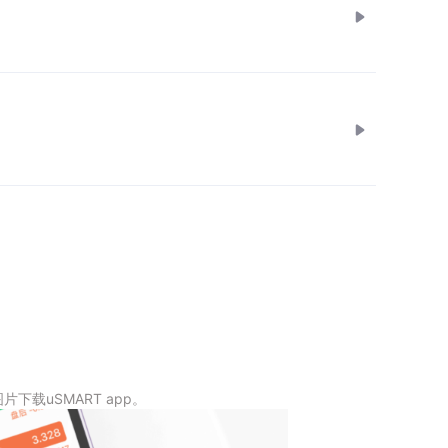
下载uSMART app。